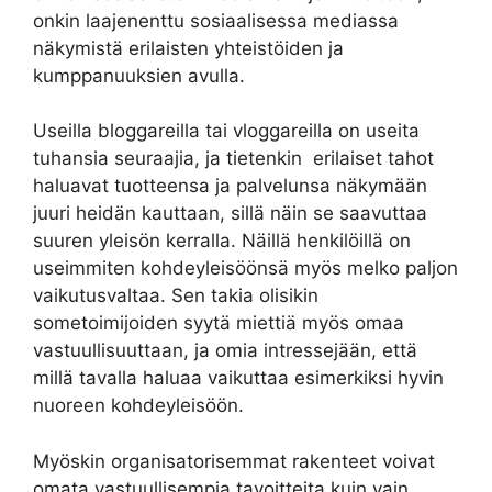
onkin laajenenttu sosiaalisessa mediassa
näkymistä erilaisten yhteistöiden ja
kumppanuuksien avulla.
Useilla bloggareilla tai vloggareilla on useita
tuhansia seuraajia, ja tietenkin erilaiset tahot
haluavat tuotteensa ja palvelunsa näkymään
juuri heidän kauttaan, sillä näin se saavuttaa
suuren yleisön kerralla. Näillä henkilöillä on
useimmiten kohdeyleisöönsä myös melko paljon
vaikutusvaltaa. Sen takia olisikin
sometoimijoiden syytä miettiä myös omaa
vastuullisuuttaan, ja omia intressejään, että
millä tavalla haluaa vaikuttaa esimerkiksi hyvin
nuoreen kohdeyleisöön.
Myöskin organisatorisemmat rakenteet voivat
omata vastuullisempia tavoitteita kuin vain