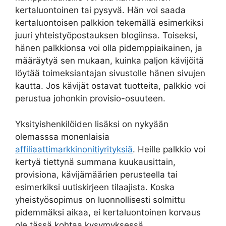
kertaluontoinen tai pysyvä. Hän voi saada
kertaluontoisen palkkion tekemällä esimerkiksi
juuri yhteistyöpostauksen blogiinsa. Toiseksi,
hänen palkkionsa voi olla pidemppiaikainen, ja
määräytyä sen mukaan, kuinka paljon kävijöitä
löytää toimeksiantajan sivustolle hänen sivujen
kautta. Jos kävijät ostavat tuotteita, palkkio voi
perustua johonkin provisio-osuuteen.
Yksityishenkilöiden lisäksi on nykyään
olemasssa monenlaisia
affiliaattimarkkinonitiyrityksiä
. Heille palkkio voi
kertyä tiettynä summana kuukausittain,
provisiona, kävijämäärien perusteella tai
esimerkiksi uutiskirjeen tilaajista. Koska
yheistyösopimus on luonnollisesti solmittu
pidemmäksi aikaa, ei kertaluontoinen korvaus
ole tässä kohtaa kysymyksessä.