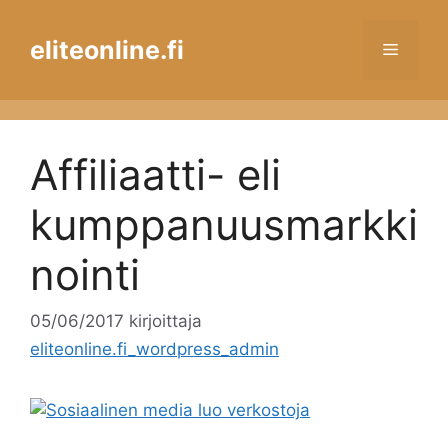
Siirry
sisältöön
eliteonline.fi
Valikko
Affiliaatti- eli
kumppanuusmarkki
nointi
05/06/2017
kirjoittaja
eliteonline.fi_wordpress_admin