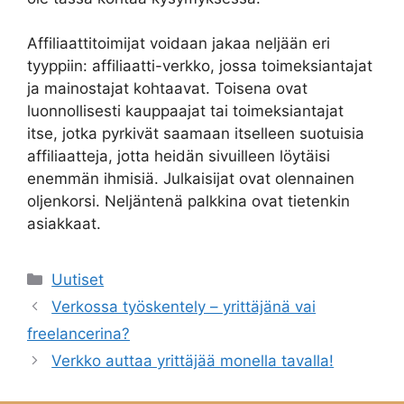
Affiliaattitoimijat voidaan jakaa neljään eri
tyyppiin: affiliaatti-verkko, jossa toimeksiantajat
ja mainostajat kohtaavat. Toisena ovat
luonnollisesti kauppaajat tai toimeksiantajat
itse, jotka pyrkivät saamaan itselleen suotuisia
affiliaatteja, jotta heidän sivuilleen löytäisi
enemmän ihmisiä. Julkaisijat ovat olennainen
oljenkorsi. Neljäntenä palkkina ovat tietenkin
asiakkaat.
Kategoriat
Uutiset
Verkossa työskentely – yrittäjänä vai
freelancerina?
Verkko auttaa yrittäjää monella tavalla!