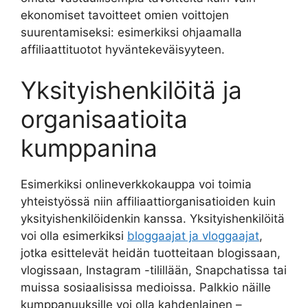
ekonomiset tavoitteet omien voittojen
suurentamiseksi: esimerkiksi ohjaamalla
affiliaattituotot hyväntekeväisyyteen.
Yksityishenkilöitä ja
organisaatioita
kumppanina
Esimerkiksi onlineverkkokauppa voi toimia
yhteistyössä niin affiliaattiorganisatioiden kuin
yksityishenkilöidenkin kanssa. Yksityishenkilöitä
voi olla esimerkiksi
bloggaajat ja vloggaajat
,
jotka esittelevät heidän tuotteitaan blogissaan,
vlogissaan, Instagram -tilillään, Snapchatissa tai
muissa sosiaalisissa medioissa. Palkkio näille
kumppanuuksille voi olla kahdenlainen –